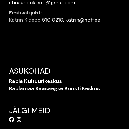
stinaandok.noff@gmail.com
Festivali juht:
Katrin Klaebo
510 0210,
katrin@noff.ee
ASUKOHAD
Rapla Kultuurikeskus
Raplamaa Kaasaegse Kunsti Keskus
JÄLGI MEID