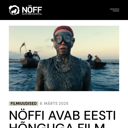
Skip
to
the
content
FILMIUUDISED
6. MÄRTS 2025
NÖFFI AVAB EESTI