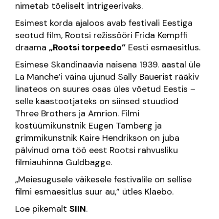
nimetab tõeliselt intrigeerivaks.
Esimest korda ajaloos avab festivali Eestiga
seotud film, Rootsi režissööri Frida Kempffi
draama
„Rootsi torpeedo”
Eesti esmaesitlus.
Esimese Skandinaavia naisena 1939. aastal üle
La Manche’i väina ujunud Sally Bauerist rääkiv
linateos on suures osas üles võetud Eestis –
selle kaastootjateks on siinsed stuudiod
Three Brothers ja Amrion. Filmi
kostüümikunstnik Eugen Tamberg ja
grimmikunstnik Kaire Hendrikson on juba
pälvinud oma töö eest Rootsi rahvusliku
filmiauhinna Guldbagge.
„Meiesugusele väikesele festivalile on sellise
filmi esmaesitlus suur au,” ütles Klaebo.
Loe pikemalt
SIIN
.