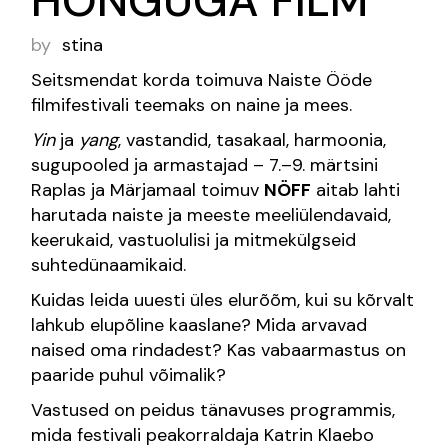
HÕNGUGA FILM
by
stina
Seitsmendat korda toimuva Naiste Ööde
filmifestivali teemaks on naine ja mees.
Yin
ja
yang
, vastandid, tasakaal, harmoonia,
sugupooled ja armastajad – 7.–9. märtsini
Raplas ja Märjamaal toimuv
NÖFF
aitab lahti
harutada naiste ja meeste meeliülendavaid,
keerukaid, vastuolulisi ja mitmekülgseid
suhtedünaamikaid.
Kuidas leida uuesti üles elurõõm, kui su kõrvalt
lahkub elupõline kaaslane? Mida arvavad
naised oma rindadest? Kas vabaarmastus on
paaride puhul võimalik?
Vastused on peidus tänavuses programmis,
mida festivali peakorraldaja Katrin Klaebo