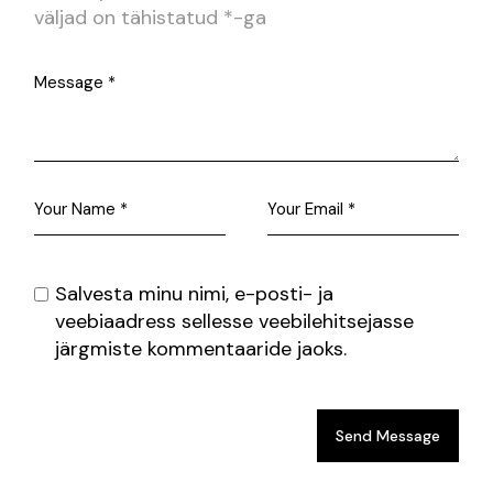
väljad on tähistatud
*
-ga
Salvesta minu nimi, e-posti- ja
veebiaadress sellesse veebilehitsejasse
järgmiste kommentaaride jaoks.
Send Message