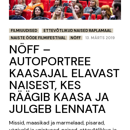
FILMIUUDISED
ETTEVÕTLIKUD NAISED RAPLAMAAL
NAISTE ÖÖDE FILMIFESTIVAL
NÖFF
13. MÄRTS 2019
NÖFF –
AUTOPORTREE
KAASAJAL ELAVAST
NAISEST, KES
RÄÄGIB KAASA JA
JULGEB LENNATA
Missid, maasikad ja marmelaad, pisarad,
vägivald ja unistused, naised, ettevõtlikkus ja