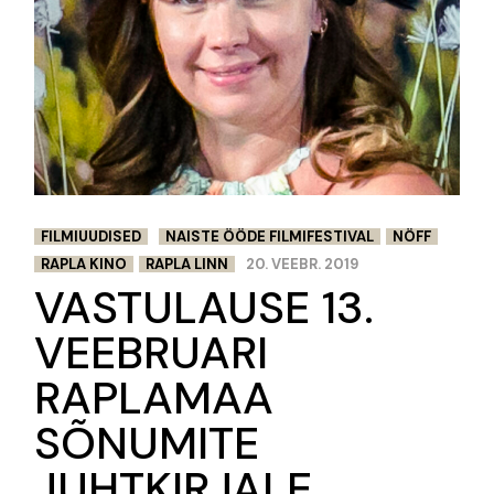
FILMIUUDISED
NAISTE ÖÖDE FILMIFESTIVAL
NÖFF
RAPLA KINO
RAPLA LINN
20. VEEBR. 2019
VASTULAUSE 13.
VEEBRUARI
RAPLAMAA
SÕNUMITE
JUHTKIRJALE