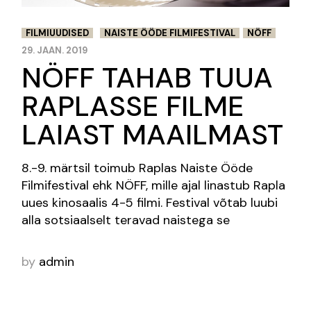
FILMIUUDISED
NAISTE ÖÖDE FILMIFESTIVAL
NÖFF
29. JAAN. 2019
NÖFF TAHAB TUUA
RAPLASSE FILME
LAIAST MAAILMAST
8.-9. märtsil toimub Raplas Naiste Ööde
Filmifestival ehk NÖFF, mille ajal linastub Rapla
uues kinosaalis 4-5 filmi. Festival võtab luubi
alla sotsiaalselt teravad naistega se
by
admin