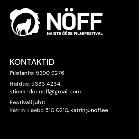
KONTAKTID
Piletiinfo:
5390 9276
Haldus
:
5333 4234
,
stinaandok.noff@gmail.com
Festivali juht:
Katrin Klaebo
510 0210,
katrin@noff.ee